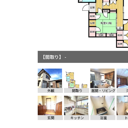
【間取り】 -
【居間・リビング】 -
外観
間取り
居間・リビング
玄関
キッチン
浴室
ト