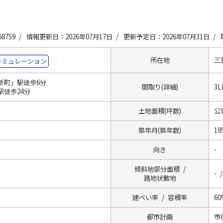
8759 /
情報更新日：2026年07月17日 /
更新予定日：2026年07月31日 /
所在地
三
シミュレーション
新町」駅徒歩6分
間取り(詳細)
3L
駅徒歩24分
土地面積(坪数)
公簿
築年月(築年数)
19
向き
-
傾斜地部分面積 /
- /
路地状敷地
建ぺい率 / 容積率
60
都市計画
市