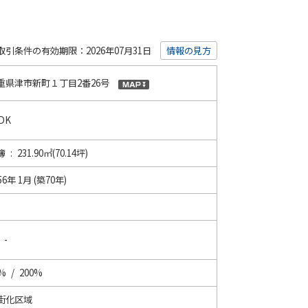
取引条件の有効期限：2026年07月31日
情報の見方
重県津市新町１丁目2番26号
DK
 : 231.90㎡(70.14坪)
56年 1月 (築70年)
 -
% / 200%
街化区域