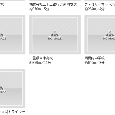
支店
株式会社三十三銀行 津新町支店
ファミリーマート津
約370m／5分
約284m／4分
三重県立津高校
西橋内中学校
約879m／11分
約640m／8分
art.(トライ マー