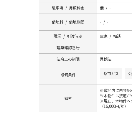
駐車場 / 月額料金
無 / -
借地料 / 借地期間
- / -
現況 / 引渡時期
空家 / 相談
建築確認番号
-
法令上の制限
景観法
都市ガス
公
設備条件
※敷地内に未登記
※本物件は接道が
備考
※現在、本物件へ
（16,000円/年）