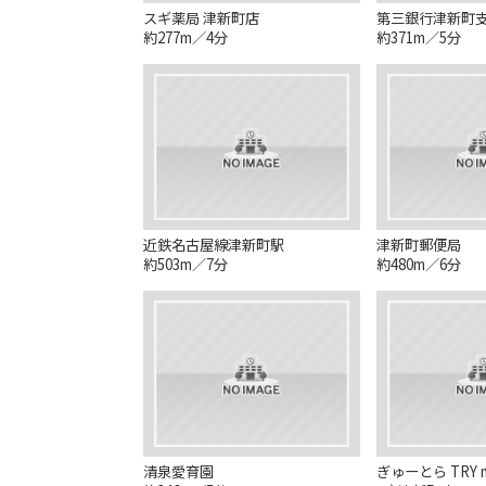
スギ薬局 津新町店
第三銀行津新町
約277m／4分
約371m／5分
近鉄名古屋線津新町駅
津新町郵便局
約503m／7分
約480m／6分
清泉愛育園
ぎゅーとら TRY m