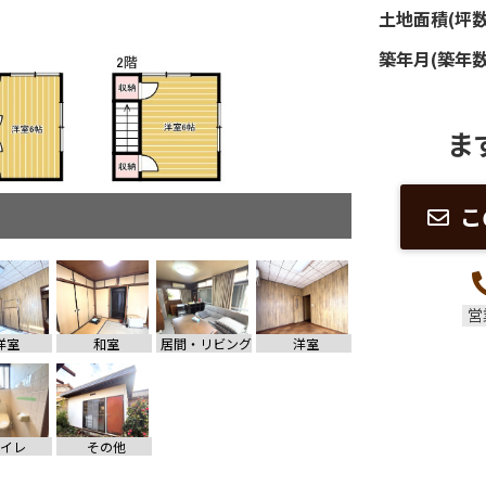
土地面積(坪数
築年月(築年数
ま
こ
営
洋室
和室
居間・リビング
洋室
イレ
その他