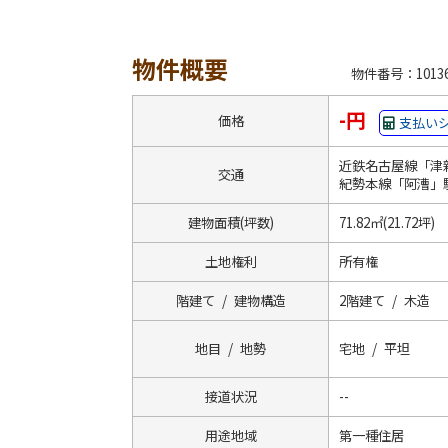
物件概要
物件番号：10136
-円
価格
支払い
近鉄名古屋線「津
交通
紀勢本線「阿漕」
建物面積(坪数)
71.82㎡(21.72坪)
土地権利
所有権
階建て / 建物構造
2階建て / 木造
地目 / 地勢
宅地 / 平坦
接道状況
--
用途地域
第一種住居