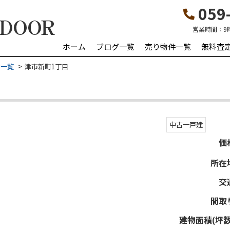
059-
営業時間：
9
ホーム
ブログ一覧
売り物件一覧
無料査
件一覧
津市新町1丁目
中古一戸建
価
所在
交
間取
建物面積(坪数