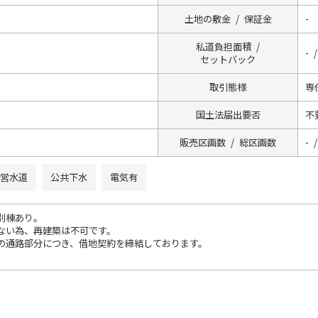
土地の敷金 / 保証金
-
私道負担面積 /
- 
セットバック
取引態様
専
国土法届出要否
不
販売区画数 / 総区画数
- /
営水道
公共下水
電気有
別棟あり。
ない為、再建築は不可です。
の通路部分につき、借地契約を締結しております。