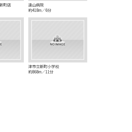
新町店
遠山病院
約418m／6分
津市立新町小学校
約868m／11分