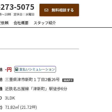
273-5075
無料相談する
時～18時
定休日：
水曜日
定依頼
会社概要
スタッフ紹介
-円
格
支払いシミュレーション
地
三重県津市新町１丁目2番26号
通
近鉄名古屋線「津新町」駅徒歩6分
り
3LDK
)
71.82㎡ (21.72坪)