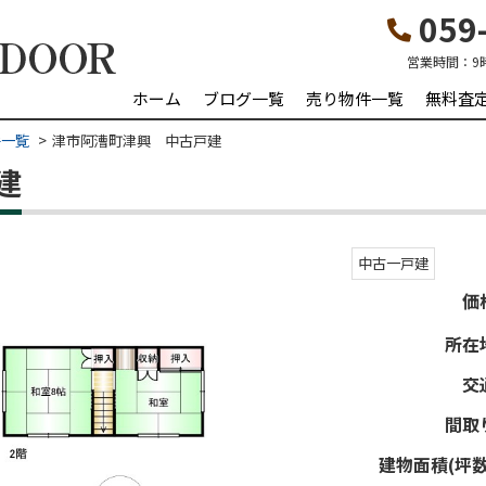
059-
営業時間：
9
ホーム
ブログ一覧
売り物件一覧
無料査
件一覧
津市阿漕町津興 中古戸建
建
中古一戸建
価
所在
交
間取
建物面積(坪数