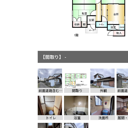
【間取り】 -
【外観】 -
前面道路含む現地写真
間取り
外観
トイレ
浴室
洗面所
居間・