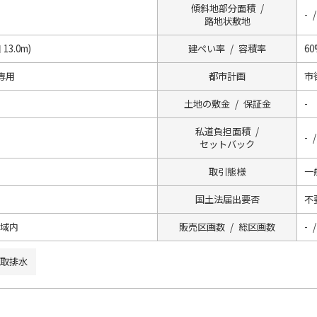
傾斜地部分面積 /
- /
路地状敷地
 13.0m)
建ぺい率 / 容積率
60
専用
都市計画
市
土地の敷金 / 保証金
-
私道負担面積 /
- 
セットバック
取引態様
一
国土法届出要否
不
区域内
販売区画数 / 総区画数
- /
取排水