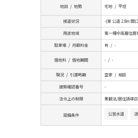
地目 / 地勢
宅地 / 平坦
接道状況
-(東 公道 2.8m 間口
用途地域
第一種中高層住居
駐車場 / 月額料金
有 / -
借地料 / 借地期間
- / -
現況 / 引渡時期
空家 / 相談
建築確認番号
-
法令上の制限
景観法/居住誘導
公営水道
汲
設備条件