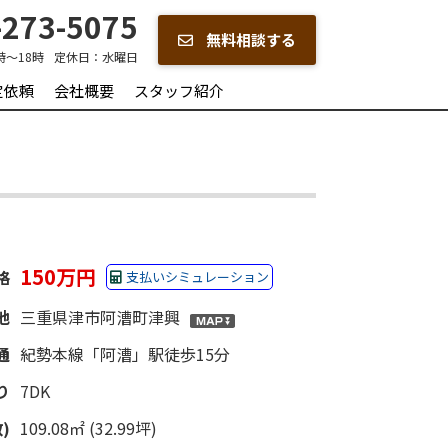
273-5075
無料相談する
時～18時
定休日：
水曜日
定依頼
会社概要
スタッフ紹介
150万円
格
支払いシミュレーション
地
三重県津市阿漕町津興
通
紀勢本線「阿漕」駅徒歩15分
り
7DK
)
109.08㎡ (32.99坪)