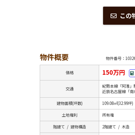
この
物件概要
物件番号：10326
150万円
価格
紀勢本線「阿漕」
交通
近鉄名古屋線「南
建物面積(坪数)
109.08㎡(32.99坪)
土地権利
所有権
階建て / 建物構造
2階建て / 木造