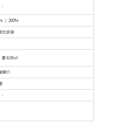
 -
% / 200%
街化区域
/ 要 8.00㎡
般媒介
要
 -