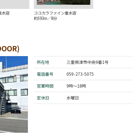
垂水店
ココカラファイン垂水店
約593m／8分
OOR)
所在地
三重県津市中央9番1号
電話番号
059-273-5075
営業時間
9時～18時
定休日
水曜日