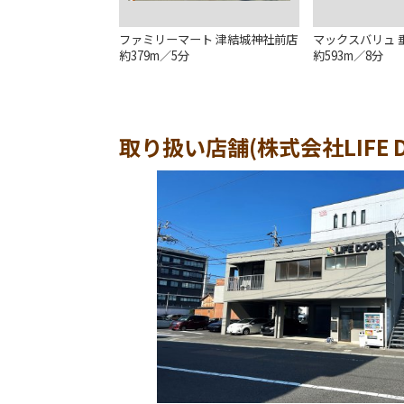
ファミリーマート 津結城神社前店
マックスバリュ 
約379m／5分
約593m／8分
取り扱い店舗(株式会社LIFE D