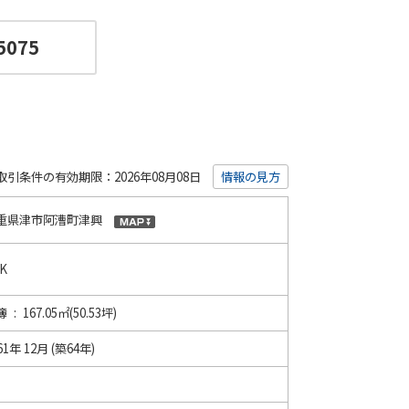
5075
取引条件の有効期限：2026年08月08日
情報の見方
重県津市阿漕町津興
K
 : 167.05㎡(50.53坪)
61年 12月 (築64年)