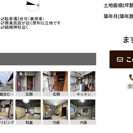
土地面積(坪数
築年月(築年数
ま
こ
営
前面道路含む現地写真
玄関
玄関
キッチン
リビング
和室
内装
内装