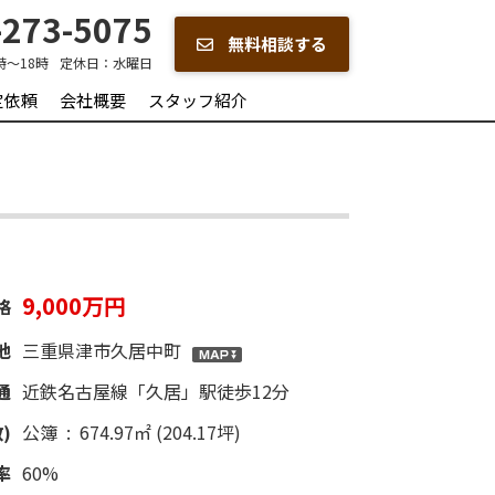
273-5075
無料相談する
時～18時
定休日：
水曜日
定依頼
会社概要
スタッフ紹介
9,000万円
格
地
三重県津市久居中町
通
近鉄名古屋線「久居」駅徒歩12分
)
公簿 : 674.97㎡ (204.17坪)
率
60%