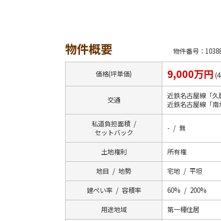
物件概要
物件番号：10388
9,000万円
価格(坪単価)
(
近鉄名古屋線「久
交通
近鉄名古屋線「南
私道負担面積 /
- / 無
セットバック
土地権利
所有権
地目 / 地勢
宅地 / 平坦
建ぺい率 / 容積率
60% / 200%
用途地域
第一種住居