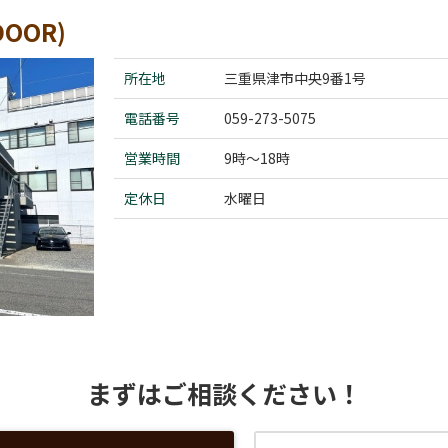
OOR)
所在地
三重県津市中央9番1号
電話番号
059-273-5075
営業時間
9時～18時
定休日
水曜日
まずはご相談ください！