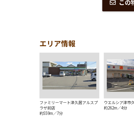
この
エリア情報
ファミリーマート津久居アルスプ
ウエルシア津市
ラザ前店
約262m／4分
約559m／7分