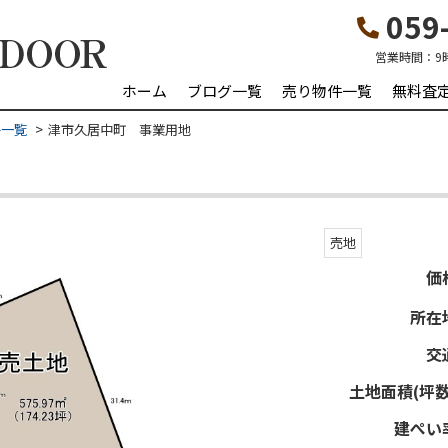
059-
営業時間：
9
ホーム
ブログ一覧
売り物件一覧
無料査
件一覧
津市久居中町 事業用地
売地
価
所在
交
土地面積(坪数
建ぺい