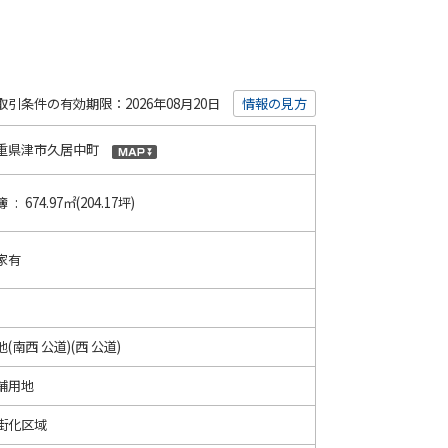
取引条件の有効期限：2026年08月20日
情報の見方
重県津市久居中町
 : 674.97㎡(204.17坪)
家有
地(南西 公道)(西 公道)
舗用地
街化区域