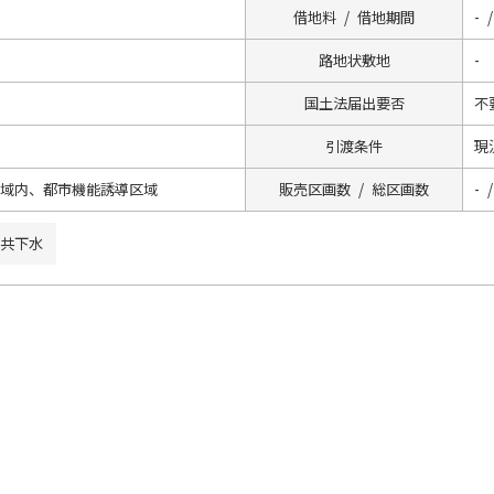
借地料 / 借地期間
- /
路地状敷地
-
国土法届出要否
不
引渡条件
現
区域内、都市機能誘導区域
販売区画数 / 総区画数
- /
共下水