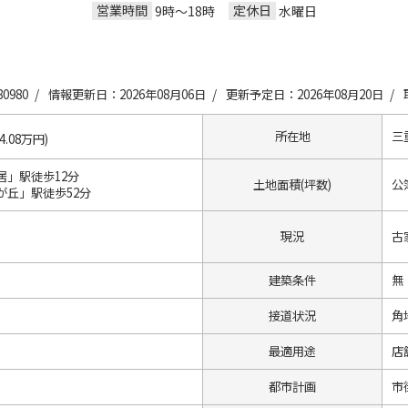
営業時間
定休日
9時～18時
水曜日
0980 /
情報更新日：2026年08月06日 /
更新予定日：2026年08月20日 /
所在地
三
44.08万円)
居」駅徒歩12分
土地面積(坪数)
公簿
が丘」駅徒歩52分
現況
古
建築条件
無
接道状況
角
最適用途
店
都市計画
市