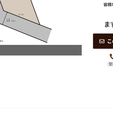
容積
ま
こ
営