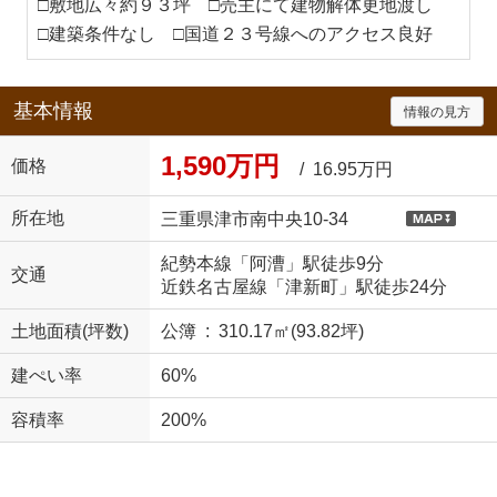
□敷地広々約９３坪 □売主にて建物解体更地渡し
□建築条件なし □国道２３号線へのアクセス良好
基本情報
情報の見方
1,590万円
価格
/ 16.95万円
所在地
三重県津市南中央10-34
紀勢本線「阿漕」駅徒歩9分
交通
近鉄名古屋線「津新町」駅徒歩24分
土地面積(坪数)
公簿 : 310.17㎡(93.82坪)
建ぺい率
60%
容積率
200%