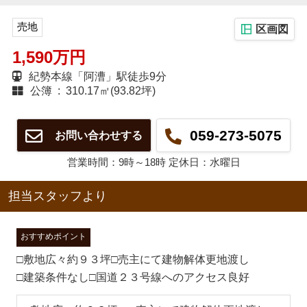
売地
区画図
1,590万円
紀勢本線「阿漕」駅徒歩9分
公簿 : 310.17㎡(93.82坪)
059-273-5075
お問い合わせする
営業時間：9時～18時 定休日：水曜日
担当スタッフより
おすすめポイント
□敷地広々約９３坪□売主にて建物解体更地渡し
□建築条件なし□国道２３号線へのアクセス良好