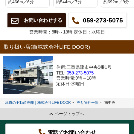
約466m／6分
約544m／7分
約692m／9分
059-273-5075
お問い合わせする
営業時間：9時～18時 定休日：水曜日
取り扱い店舗(株式会社LIFE DOOR)
住所:三重県津市中央9番1号
TEL:
059-273-5075
営業時間:9時～18時
定休日:水曜日
津市の不動産売却｜株式会社LIFE DOOR
売り物件一覧
南中央
ページトップへ
電話でお問い合わせ