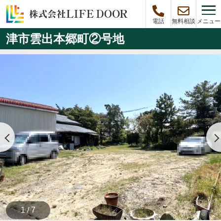
メニュー
電話
無料相談
津市雲出本郷町②号地
1 / 7