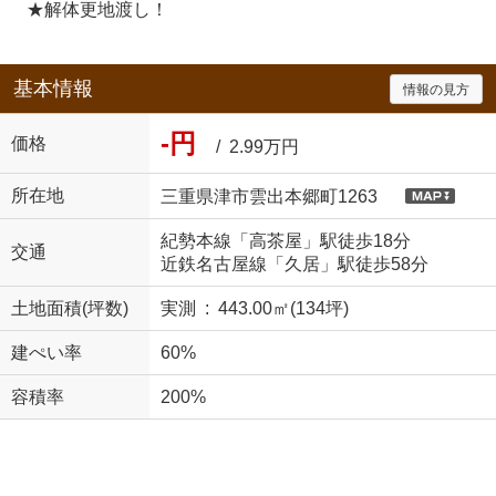
★解体更地渡し！
基本情報
情報の見方
-円
価格
/ 2.99万円
所在地
三重県津市雲出本郷町1263
紀勢本線「高茶屋」駅徒歩18分
交通
近鉄名古屋線「久居」駅徒歩58分
土地面積(坪数)
実測 : 443.00㎡(134坪)
建ぺい率
60%
容積率
200%