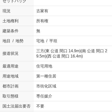
セットバック
現況
古家有
土地権利
所有権
建築条件
無
地目 / 地勢
宅地 / 平坦
三方(東 公道 間口 14.9m)(南 公道 間口 2
接道状況
9.5m)(西 公道 間口 16.4m)
最適用途
住宅用地
用途地域
第一種住居
都市計画
市街化区域
取引態様
専任媒介
国土法届出要否
不要