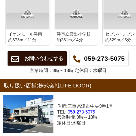
イオンモール津南
津市立雲出小学校
約873m／11分
約281m／4分
約329m／5分
059-273-5075
お問い合わせする
営業時間：9時～18時 定休日：水曜日
取り扱い店舗(株式会社LIFE DOOR)
住所:三重県津市中央9番1号
TEL:
059-273-5075
営業時間:9時～18時
定休日:水曜日