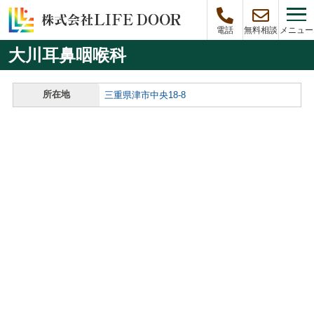
メニュー
電話
無料相談
大川耳鼻咽喉科
所在地
三重県津市中央18-8