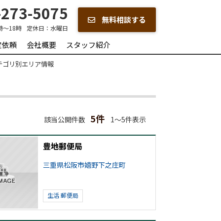
273-5075
無料相談する
時～18時
定休日：
水曜日
定依頼
会社概要
スタッフ紹介
カテゴリ別エリア情報
5件
該当公開件数
1～5件表示
豊地郵便局
三重県松阪市嬉野下之庄町
生活
郵便局